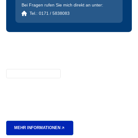
Bei Fragen rufen Sie mich direkt an unter:
Tel.: 0171 / 5838083
Digitale Hausbewertung
Onlinebewertung Einer Gebrauchten
Immobilie Sowie Deren
Sanierungskosten Der Nächsten 5 –
10 Jahre.
MEHR INFORMATIONEN